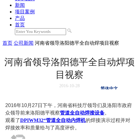
新闻
项目案例
产品
首页
首页
公司新闻
河南省领导洛阳德平全自动焊项目视察
河南省领导洛阳德平全自动焊项
目视察
2016-10-28
简体中文
English
русский
2016年10月27日下午，河南省科技厅领导们及洛阳市政府
Español
Français
众领导前来洛阳德平视察
管道全自动焊接设备
。
Português
观看了
DPIWM32“管道全自动内焊机
的焊接演示过程并对
焊接效率和质量给与了高度评价。